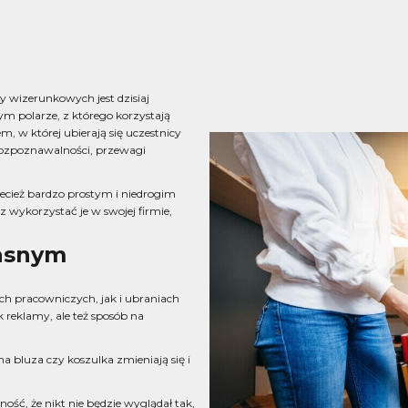
 wizerunkowych jest dzisiaj
 polarze, z którego korzystają
m, w której ubierają się uczestnicy
ozpoznawalności, przewagi
cież bardzo prostym i niedrogim
 wykorzystać je w swojej firmie,
łasnym
h pracowniczych, jak i ubraniach
 reklamy, ale też sposób na
a bluza czy koszulka zmieniają się i
ść, że nikt nie będzie wyglądał tak,