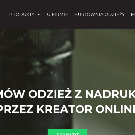
PRODUKTY
O FIRMIE
HURTOWNIA ODZIEŻY
M
MÓW ODZIEŻ Z NADRUK
PRZEZ KREATOR ONLIN
SPRAWDŹ