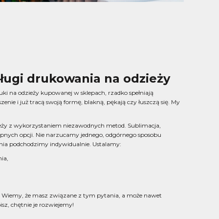
ługi drukowania na odzieży
uki na odzieży kupowanej w sklepach, rzadko spełniają
szenie i już tracą swoją formę, blakną, pękają czy łuszczą się. My
eży z wykorzystaniem niezawodnych metod. Sublimacja,
stępnych opcji. Nie narzucamy jednego, odgórnego sposobu
nia podchodzimy indywidualnie. Ustalamy:
ia,
 Wiemy, że masz związane z tym pytania, a może nawet
sz, chętnie je rozwiejemy!