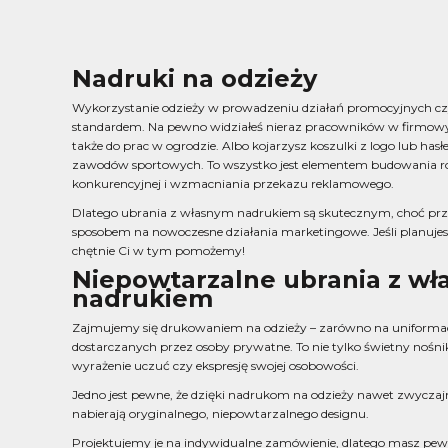
Nadruki na odzieży
Wykorzystanie odzieży w prowadzeniu działań promocyjnych czy
standardem. Na pewno widziałeś nieraz pracowników w firmowym
także do prac w ogrodzie. Albo kojarzysz koszulki z logo lub hasłe
zawodów sportowych. To wszystko jest elementem budowania r
konkurencyjnej i wzmacniania przekazu reklamowego.
Dlatego ubrania z własnym nadrukiem są skutecznym, choć prze
sposobem na nowoczesne działania marketingowe. Jeśli planujesz
chętnie Ci w tym pomożemy!
Niepowtarzalne ubrania z w
nadrukiem
Zajmujemy się drukowaniem na odzieży – zarówno na uniformac
dostarczanych przez osoby prywatne. To nie tylko świetny nośnik
wyrażenie uczuć czy ekspresję swojej osobowości.
Jedno jest pewne, że dzięki nadrukom na odzieży nawet zwyczajn
nabierają oryginalnego, niepowtarzalnego designu.
Projektujemy je na indywidualne zamówienie, dlatego masz pewno