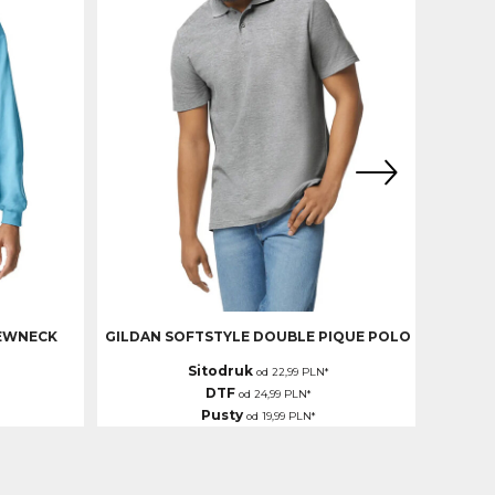
REWNECK
GILDAN SOFTSTYLE DOUBLE PIQUE POLO
GILDA
Sitodruk
od
22,99
PLN
*
DTF
od
24,99
PLN
*
Pusty
od
19,99
PLN
*