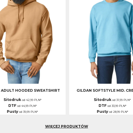
 ADULT HOODED SWEATSHIRT
GILDAN SOFTSTYLE MID. C
Sitodruk
Sitodruk
od
42,99
PLN
*
od
31,99
PLN
*
DTF
DTF
od
44,99
PLN
*
od
33,99
PLN
*
Pusty
Pusty
od
39,99
PLN
*
od
28,99
PLN
*
WIĘCEJ PRODUKTÓW