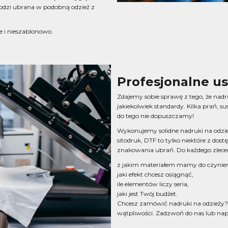
hodzi ubrana w podobną odzież z
e i nieszablonowo.
Profesjonalne us
Zdajemy sobie sprawę z tego, że nadr
jakiekolwiek standardy. Kilka prań, su
do tego nie dopuszczamy!
Wykonujemy solidne nadruki na odzi
sitodruk, DTF to tylko niektóre z do
znakowania ubrań. Do każdego zlece
z jakim materiałem mamy do czynien
jaki efekt chcesz osiągnąć,
ile elementów liczy seria,
jaki jest Twój budżet.
Chcesz zamówić nadruki na odzieży?
wątpliwości. Zadzwoń do nas lub napi