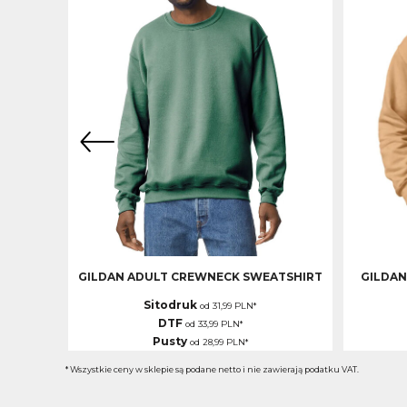
GILDAN ADULT CREWNECK SWEATSHIRT
GILDAN
Sitodruk
od
31,99
PLN
*
DTF
od
33,99
PLN
*
Pusty
od
28,99
PLN
*
* Wszystkie ceny w sklepie są podane netto i nie zawierają podatku VAT.