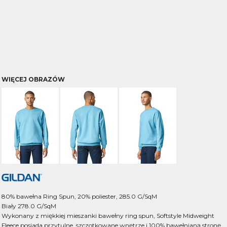
WIĘCEJ OBRAZÓW
80% bawełna Ring Spun, 20% poliester, 285.0 G/SqM
Biały 278.0 G/SqM
Wykonany z miękkiej mieszanki bawełny ring spun, Softstyle Midweight
Fleece posiada przytulne, szczotkowane wnętrze i 100% bawełnianą stronę