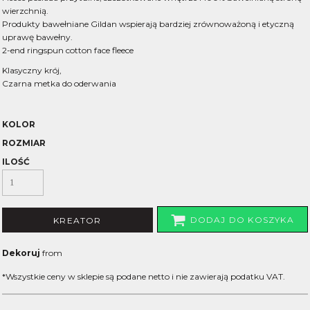
wierzchnią.
Produkty bawełniane Gildan wspierają bardziej zrównoważoną i etyczną
uprawę bawełny.
2-end ringspun cotton face fleece
Klasyczny krój,
Czarna metka do oderwania
KOLOR
ROZMIAR
ILOŚĆ
DODAJ DO KOSZYKA
KREATOR
Dekoruj
from
*
Wszystkie ceny w sklepie są podane netto i nie zawierają podatku VAT.