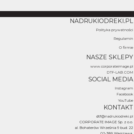
NADRUKIODREKI.PL
Polityka prywatności
Regulamin
O firmie
NASZE SKLEPY
www.corporateimage.pl
DTF-LAB.COM
SOCIAL MEDIA
Instagram
Facebook
YouTube
KONTAKT
dtf
@nadrukiodreki.pl
CORPORATE IMAGE Sp. z o.o.
al. Bohaterów Września 9 bud. 22
02-389 Warszawa.