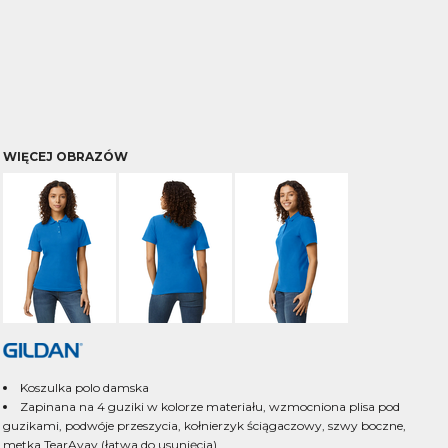
WIĘCEJ OBRAZÓW
Koszulka polo damska
Zapinana na 4 guziki w kolorze materiału, wzmocniona plisa pod
guzikami, podwóje przeszycia, kołnierzyk ściągaczowy, szwy boczne,
metka TearAvay (łatwa do usunięcia).