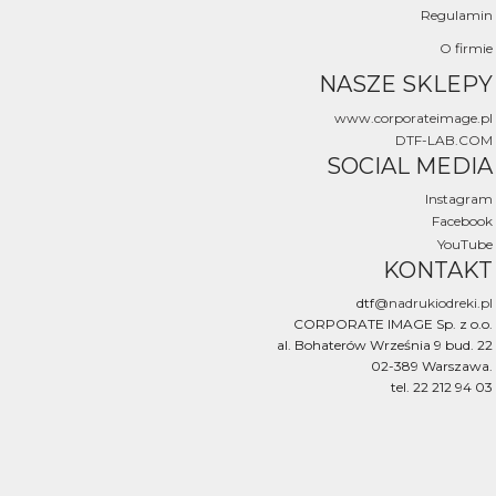
Regulamin
O firmie
NASZE SKLEPY
www.corporateimage.pl
DTF-LAB.COM
SOCIAL MEDIA
Instagram
Facebook
YouTube
KONTAKT
dtf
@nadrukiodreki.pl
CORPORATE IMAGE Sp. z o.o.
al. Bohaterów Września 9 bud. 22
02-389 Warszawa.
tel. 22 212 94 03