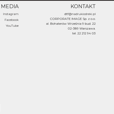
 MEDIA
KONTAKT
Instagram
dtf
@nadrukiodreki.pl
CORPORATE IMAGE Sp. z o.o.
Facebook
al. Bohaterów Września 9 bud. 22
YouTube
02-389 Warszawa.
tel. 22 212 94 03