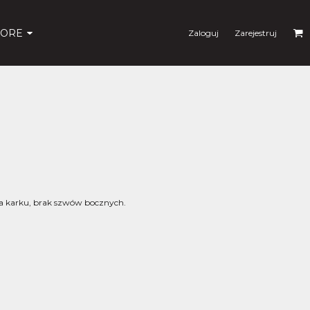
ORE
Zaloguj
Zarejestruj
 karku, brak szwów bocznych.