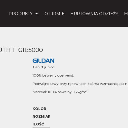
PRODUKTY
O FIRMIE
HURTOWNIA ODZIEŻY
M
UTH T
GIB5000
T-shirt junior
100% bawełny open-end.
Podwójne szwy przy rękawkach, taśma wzmacniająca na
Materiał: 100% bawełny, 185 g/m²
KOLOR
ROZMIAR
ILOŚĆ