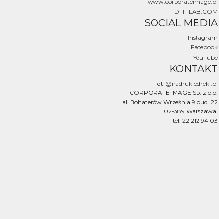
www.corporateimage.pl
DTF-LAB.COM
SOCIAL MEDIA
Instagram
Facebook
YouTube
KONTAKT
dtf
@nadrukiodreki.pl
CORPORATE IMAGE Sp. z o.o.
al. Bohaterów Września 9 bud. 22
02-389 Warszawa.
tel. 22 212 94 03