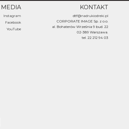
 MEDIA
KONTAKT
Instagram
dtf
@nadrukiodreki.pl
CORPORATE IMAGE Sp. z o.o.
Facebook
al. Bohaterów Września 9 bud. 22
YouTube
02-389 Warszawa.
tel. 22 212 94 03