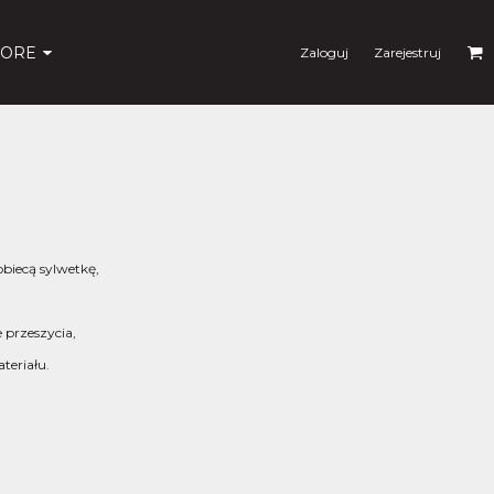
ORE
Zaloguj
Zarejestruj
biecą sylwetkę,
 przeszycia,
teriału.