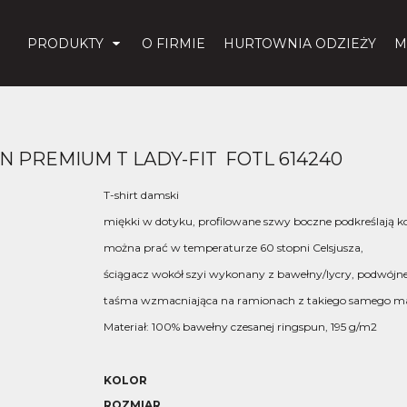
PRODUKTY
O FIRMIE
HURTOWNIA ODZIEŻY
M
N PREMIUM T LADY-FIT
FOTL 614240
T-shirt damski
miękki w dotyku, profilowane szwy boczne podkreślają ko
można prać w temperaturze 60 stopni Celsjusza,
ściągacz wokół szyi wykonany z bawełny/lycry, podwójne
taśma wzmacniająca na ramionach z takiego samego ma
Materiał: 100% bawełny czesanej ringspun, 195 g/m2
KOLOR
ROZMIAR