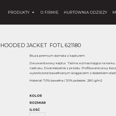
PRODUKTY
O FIRMIE
HURTOWNIA ODZIEŻY
M
T HOODED JACKET
FOTL 621180
Bluza premium damska z kapturem
Dwuwarstwowy kaptur. Taśma wzmacniająca na karku. 
nadruku. Dwie kieszenie z przodu. Profilowane szwy bocz
wykończone bawełnianym ściągaczem z dodatkiem elas
Materiał: 70% bawełna / 30% poliester, 280 g/m2
KOLOR
ROZMIAR
ILOŚĆ