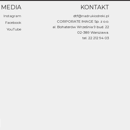
 MEDIA
KONTAKT
Instagram
dtf
@nadrukiodreki.pl
CORPORATE IMAGE Sp. z o.o.
Facebook
al. Bohaterów Września 9 bud. 22
YouTube
02-389 Warszawa.
tel. 22 212 94 03