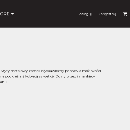
ORE
Zaloguj
Zarejestruj
Kryty metalowy zamek błyskawiczny poprawia możliwości
ne podkreślają kobiecą sylwetkę. Dolny brzeg i mankiety
tanu