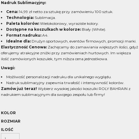
Nadruk Sublimacyjny:
Cena:
14,99 zł netto za sztukę przy zamówieniu 100 sztuk.
Technologia:
Sublimacja.
Paleta kolorów:
Wielokolorowy, wyraziste kolory.
Dostępne na koszulkach w kolorze:
Biały (White).
Format nadruku:
A4.
Idealne dla:
Drużyn sportowych, eventów firmowych, promocji marki.
Elastyczność Cenowa:
Zachęcamy do zamawiania większych ilości, gdyż
oferujemy atrakcyjne zniżki przy zamówieniach hurtowych. Im większa
ilość zamówionych koszulek, tym niższa cena jednostkowa.
Uwagi:
Możliwość personalizacji nadruku dla unikalnego wyglądu.
Nadruk sublimacyjny zapewnia trwałość i intensywność kolorów.
Zamów już teraz!
Wybierz wysokiej jakości koszulki ROLY BAHRAIN z
nadrukiem sublimacyjnym dla swojego zespołu lub firmy!
KOLOR
ROZMIAR
ILOŚĆ