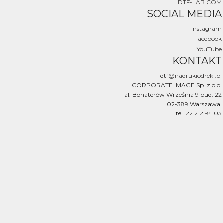
DTF-LAB.COM
SOCIAL MEDIA
Instagram
Facebook
YouTube
KONTAKT
dtf
@nadrukiodreki.pl
CORPORATE IMAGE Sp. z o.o.
al. Bohaterów Września 9 bud. 22
02-389 Warszawa.
tel. 22 212 94 03