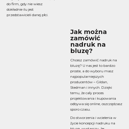
do firm, gdy nie wiesz
dokładnie ilu jest
przedstawicieli danej płci.
Jak można
zamówić
nadruk na
bluzę?
Chcesz zamówić nadruk na
bluzę? U nas jest to bardzo
proste, a do wyboru masz
najpopularniejszych
producentów – Gildan,
Stedman i innych. Dzięki
temu, że cały proces
projektowania i kupowania
odbywa się online, oszczędzasz
sporo czasu.
Do stworzenia i wcielenia w
życie koncepcji nadruku na
bluzę, wystarczy, że: