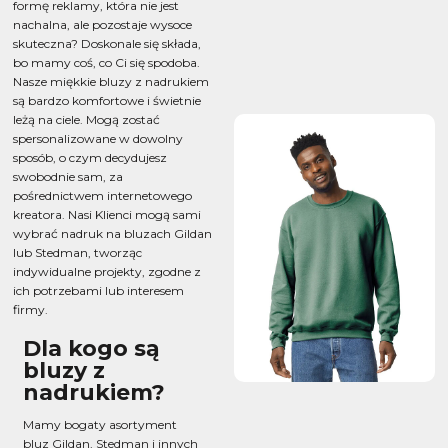
formę reklamy, która nie jest
nachalna, ale pozostaje wysoce
skuteczna? Doskonale się składa,
bo mamy coś, co Ci się spodoba.
Nasze miękkie bluzy z nadrukiem
są bardzo komfortowe i świetnie
leżą na ciele. Mogą zostać
spersonalizowane w dowolny
sposób, o czym decydujesz
swobodnie sam, za
pośrednictwem internetowego
kreatora. Nasi Klienci mogą sami
wybrać nadruk na bluzach Gildan
lub Stedman, tworząc
indywidualne projekty, zgodne z
ich potrzebami lub interesem
firmy.
Dla kogo są
bluzy z
nadrukiem?
Mamy bogaty asortyment
bluz Gildan, Stedman i innych