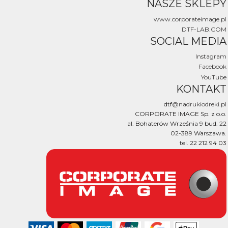
NASZE SKLEPY
www.corporateimage.pl
DTF-LAB.COM
SOCIAL MEDIA
Instagram
Facebook
YouTube
KONTAKT
dtf
@nadrukiodreki.pl
CORPORATE IMAGE Sp. z o.o.
al. Bohaterów Września 9 bud. 22
02-389 Warszawa.
tel. 22 212 94 03