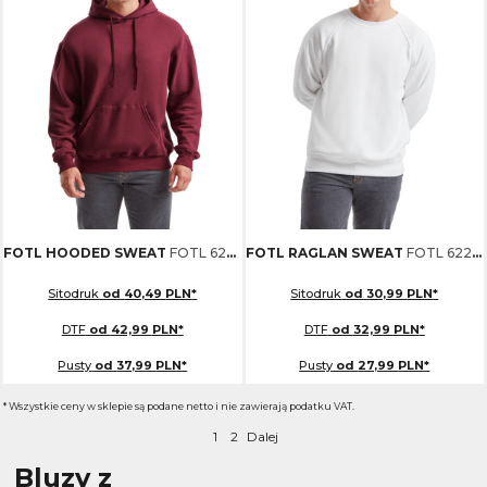
FOTL HOODED SWEAT
FOTL 622080
FOTL RAGLAN SWEAT
FOTL 622160
Sitodruk
od
40,49
PLN
*
Sitodruk
od
30,99
PLN
*
DTF
od
42,99
PLN
*
DTF
od
32,99
PLN
*
Pusty
od
37,99
PLN
*
Pusty
od
27,99
PLN
*
* Wszystkie ceny w sklepie są podane netto i nie zawierają podatku VAT.
1
2
Dalej
Bluzy z