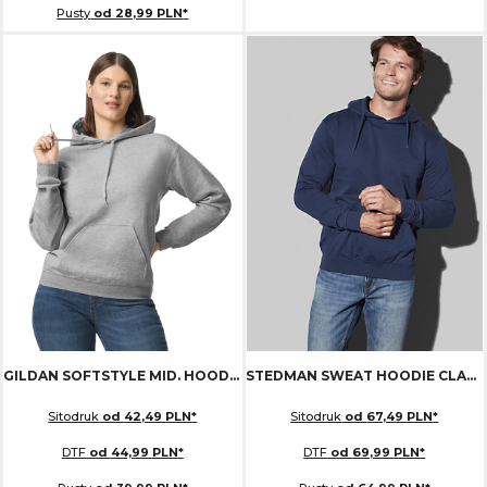
Pusty
od
28,99
PLN
*
GILDAN SOFTSTYLE MID. HOODIE
GISF500
STEDMAN SWEAT HOODIE CLASSIC
Sitodruk
od
42,49
PLN
*
Sitodruk
od
67,49
PLN
*
DTF
od
44,99
PLN
*
DTF
od
69,99
PLN
*