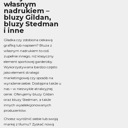
własnym
nadrukiem –
bluzy Gildan,
bluzy Stedman
i inne
Gładka czy zdobiona ciekawą
grafiką lub napisem? Bluza z
własnym nadrukiem to coś
zupełnie innego, niż klasyczny
element sportowej garderoby.
Wykorzystywana bardzo często
jako element strategii
marketingowej czy sposób na
wyrażenie siebie. Dostępna także u
nas – w niezwykle atrakcyjnej
cenie. Oferujemy bluzy Gildan
oraz bluzy Stedman, a także
innych wyselekcjonowanych
producentów.
Chcesz wyróżnić siebie lub swoją
markę z tłumu? Zyskać nową