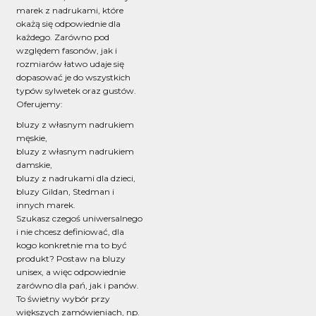
marek z nadrukami, które
okażą się odpowiednie dla
każdego. Zarówno pod
względem fasonów, jak i
rozmiarów łatwo udaje się
dopasować je do wszystkich
typów sylwetek oraz gustów.
Oferujemy:
bluzy z własnym nadrukiem
męskie
,
bluzy z własnym nadrukiem
damskie
,
bluzy z nadrukami dla dzieci,
bluzy Gildan, Stedman i
innych marek.
Szukasz czegoś uniwersalnego
i nie chcesz definiować, dla
kogo konkretnie ma to być
produkt? Postaw na bluzy
unisex, a więc odpowiednie
zarówno dla pań, jak i panów.
To świetny wybór przy
większych zamówieniach, np.