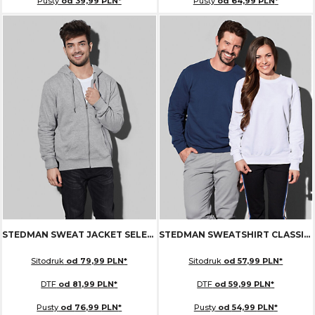
Pusty
od
39,99
PLN
*
Pusty
od
64,99
PLN
*
STEDMAN SWEAT JACKET SELECT
ST5610
STEDMAN SWEATSHIRT CLASSIC
Sitodruk
od
79,99
PLN
*
Sitodruk
od
57,99
PLN
*
DTF
od
81,99
PLN
*
DTF
od
59,99
PLN
*
Pusty
od
76,99
PLN
*
Pusty
od
54,99
PLN
*