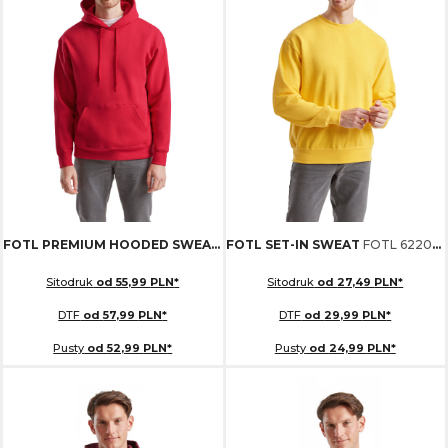
FOTL PREMIUM HOODED SWEAT
FOTL 621520
FOTL SET-IN SWEAT
FOTL 622020
Sitodruk
od
55,99
PLN
*
Sitodruk
od
27,49
PLN
*
DTF
od
57,99
PLN
*
DTF
od
29,99
PLN
*
Pusty
od
52,99
PLN
*
Pusty
od
24,99
PLN
*