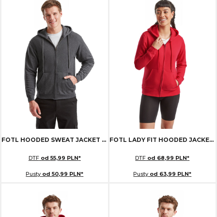
FOTL HOODED SWEAT JACKET
FOTL 620620
FOTL LADY FIT HOODED JACKET
DTF
od
55,99
PLN
*
DTF
od
68,99
PLN
*
Pusty
od
50,99
PLN
*
Pusty
od
63,99
PLN
*