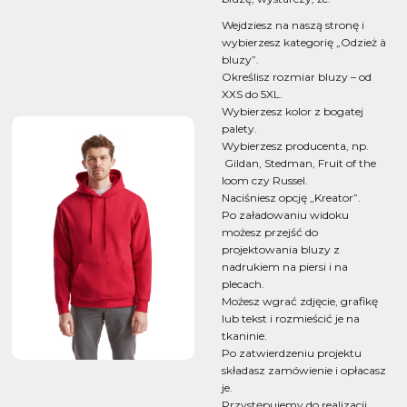
Wejdziesz na naszą stronę i
wybierzesz kategorię „Odzież à
bluzy”.
Określisz rozmiar bluzy – od
XXS do 5XL.
Wybierzesz kolor z bogatej
palety.
Wybierzesz producenta, np.
Gildan, Stedman, Fruit of the
loom czy Russel.
Naciśniesz opcję „Kreator”.
Po załadowaniu widoku
możesz przejść do
projektowania bluzy z
nadrukiem na piersi i na
plecach.
Możesz wgrać zdjęcie, grafikę
lub tekst i rozmieścić je na
tkaninie.
Po zatwierdzeniu projektu
składasz zamówienie i opłacasz
je.
Przystępujemy do realizacji