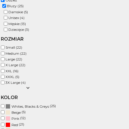
Odzież
Bluzy (25)
Damskie (5)
Unisex (4)
Męskie (13)
Dziecięce (3)
ROZMIAR
Small (22)
Medium (22)
Large (22)
X Large (22)
XXL (16)
XXXL (5)
3X Large (4)
KOLOR
(25)
Whites, Blacks & Greys
(5)
Beige
(12)
Pink
(21)
Red