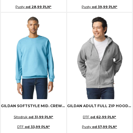
Pusty
od
28,99
PLN
*
Pusty
od
39,99
PLN
*
GILDAN SOFTSTYLE MID. CREWNECK
GISF000
GILDAN ADULT FULL ZIP HOODED SWEAT
Sitodruk
od
31,99
PLN
*
DTF
od
62,99
PLN
*
DTF
od
33,99
PLN
*
Pusty
od
57,99
PLN
*