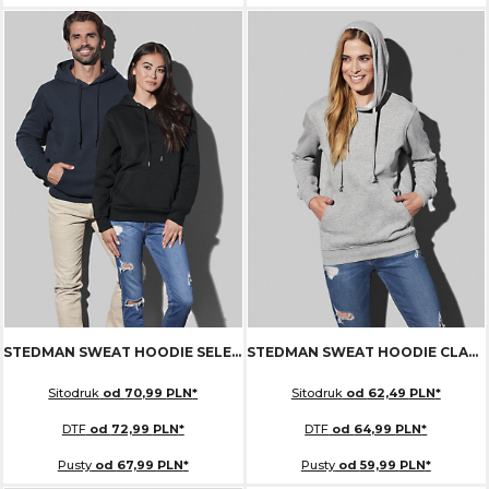
STEDMAN SWEAT HOODIE SELECT
ST5600
STEDMAN SWEAT HOODIE CLASSIC
Sitodruk
od
70,99
PLN
*
Sitodruk
od
62,49
PLN
*
DTF
od
72,99
PLN
*
DTF
od
64,99
PLN
*
Pusty
od
67,99
PLN
*
Pusty
od
59,99
PLN
*