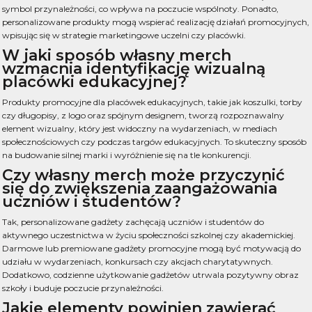
symbol przynależności, co wpływa na poczucie wspólnoty. Ponadto,
personalizowane produkty mogą wspierać realizację działań promocyjnych,
wpisując się w strategie marketingowe uczelni czy placówki.
W jaki sposób własny merch
wzmacnia identyfikację wizualną
placówki edukacyjnej?
Produkty promocyjne dla placówek edukacyjnych, takie jak koszulki, torby
czy długopisy, z logo oraz spójnym designem, tworzą rozpoznawalny
element wizualny, który jest widoczny na wydarzeniach, w mediach
społecznościowych czy podczas targów edukacyjnych. To skuteczny sposób
na budowanie silnej marki i wyróżnienie się na tle konkurencji.
Czy własny merch może przyczynić
się do zwiększenia zaangażowania
uczniów i studentów?
Tak, personalizowane gadżety zachęcają uczniów i studentów do
aktywnego uczestnictwa w życiu społeczności szkolnej czy akademickiej.
Darmowe lub premiowane gadżety promocyjne mogą być motywacją do
udziału w wydarzeniach, konkursach czy akcjach charytatywnych.
Dodatkowo, codzienne użytkowanie gadżetów utrwala pozytywny obraz
szkoły i buduje poczucie przynależności.
Jakie elementy powinien zawierać