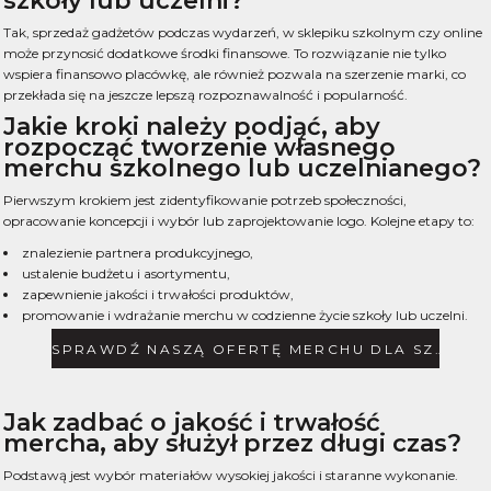
szkoły lub uczelni?
Tak, sprzedaż gadżetów podczas wydarzeń, w sklepiku szkolnym czy online
może przynosić dodatkowe środki finansowe. To rozwiązanie nie tylko
wspiera finansowo placówkę, ale również pozwala na szerzenie marki, co
przekłada się na jeszcze lepszą rozpoznawalność i popularność.
Jakie kroki należy podjąć, aby
rozpocząć tworzenie własnego
merchu szkolnego lub uczelnianego?
Pierwszym krokiem jest zidentyfikowanie potrzeb społeczności,
opracowanie koncepcji i wybór lub zaprojektowanie logo. Kolejne etapy to:
znalezienie partnera produkcyjnego,
ustalenie budżetu i asortymentu,
zapewnienie jakości i trwałości produktów,
promowanie i wdrażanie merchu w codzienne życie szkoły lub uczelni.
SPRAWDŹ NASZĄ OFERTĘ MERCHU DLA SZKÓŁ
Jak zadbać o jakość i trwałość
mercha, aby służył przez długi czas?
Podstawą jest wybór materiałów wysokiej jakości i staranne wykonanie.