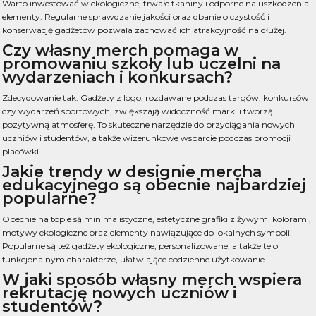
Warto inwestować w ekologiczne, trwałe tkaniny i odporne na uszkodzenia
elementy. Regularne sprawdzanie jakości oraz dbanie o czystość i
konserwację gadżetów pozwala zachować ich atrakcyjność na dłużej.
Czy własny merch pomaga w
promowaniu szkoły lub uczelni na
wydarzeniach i konkursach?
Zdecydowanie tak. Gadżety z logo, rozdawane podczas targów, konkursów
czy wydarzeń sportowych, zwiększają widoczność marki i tworzą
pozytywną atmosferę. To skuteczne narzędzie do przyciągania nowych
uczniów i studentów, a także wizerunkowe wsparcie podczas promocji
placówki.
Jakie trendy w designie mercha
edukacyjnego są obecnie najbardziej
popularne?
Obecnie na topie są minimalistyczne, estetyczne grafiki z żywymi kolorami,
motywy ekologiczne oraz elementy nawiązujące do lokalnych symboli.
Popularne są też gadżety ekologiczne, personalizowane, a także te o
funkcjonalnym charakterze, ułatwiające codzienne użytkowanie.
W jaki sposób własny merch wspiera
rekrutację nowych uczniów i
studentów?