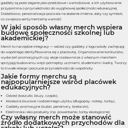
gadżety są postrzegane jako prestiżowe i wartościowe, a ich użytkowanie
przypomina o przynależności do wyjątkowej społeczności edukacyjnej.
Dodatkowo, personalizacja pozwala na dodanie imienia, daty czy symboli,
co zwiększa sentymentalną wartość.
W jaki sposób własny merch wspiera
budowę społeczności szkolnej lub
akademickiej?
Merch to narzędzie integracji — odzież czy gadżety z logo szkoły zachęcają
do wspólnego identyfikowania się z placówką. Organizowanie konkursów,
wydarzeń promocyjnych czy akcje rozdawnicze z własnym merchem
sprzyjają budowaniu więzi pomiędzy uczniami, studentami i kadrą. Tworzy
to trwałe relacje i poczucie przynależności do wspólnoty.
Jakie formy merchu są
najpopularniejsze wśród placówek
edukacyjnych?
Odzież (koszulki, bluzy, czapki),
Akcesoria biurowe i codziennego użytku (długopisy, notesy, torby),
Gadżety promocyjne (kubki, pendrive’y, breloczki),
Elektronika i eko produkty (np. powerbanki, torby ekologiczne).
Czy własny merch może stanowić
źródło dodatkowych przychodów dla