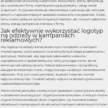
do społeczności stworzonej wokół marki. Konsumenci, którzy identyfikują
się z wartościami firmy, chętniej promują jej produkty i usługi wśród
znajomych. To zjawisko działa jak rekomendacja z pierwszej ręki, która jest
jednym z najskuteczniejszych sposobów budowania wiarygodności. Dzięki
temu marka zdobywa zarówno lojalnych klientów, jak i nowych odbiorców,
którzy zostają zachęceni do interakcji z firmą.
Jak efektywnie wykorzystać logotyp
na odzieży w kampaniach
reklamowych?
Aby logotyp na odzieży stał się skutecznym narzędziem w kampanii
marketingowej, warto postawić na przemyślaną strategię projektowania i
dystrybucji. Ważne jest, aby logo było odpowiednio widoczne i
zaprojektowane w sposób estetyczny, który przyciąga wzrok, ale nie
dominuje nad całością ubrania. Dobrze dobrane kolory i styl graficzny,
pasujące do tożsamości marki, mogą znacząco zwiększyć zainteresowanie
odbiorców. Przy tym warto pamiętać, że jakość materiału również
odgrywa istotną rolę – trwałość odzieży wpływa na dłuższe użytkowanie i
częstsze eksponowanie logo.
Warto również pomyśleć o kreatywnych sposobach wykorzystania odzieży
w działaniach promocyjnych. Organizowanie konkursów, w których można
wygrać limitowane edycje ubrań z logotypem, czy tworzenie kolekcji
odzieżowych nawiązujących do aktualnych kampanii reklamowych to tylko