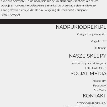
niektóre pomysły. Takie podejście nie tylko angażuje klientów, ale także
buduje emocjonalne połączenie z marką, co przekłada się na większe
zaangażowanie w jej działania i większą skuteczność kampanii
reklamowych.
NADRUKIODREKI.PL
Polityka prywatności
Regulamin
O firmie
NASZE SKLEPY
www.corporateimage.pl
DTF-LAB.COM
SOCIAL MEDIA
Instagram
Facebook
YouTube
KONTAKT
dtf
@nadrukiodreki.pl