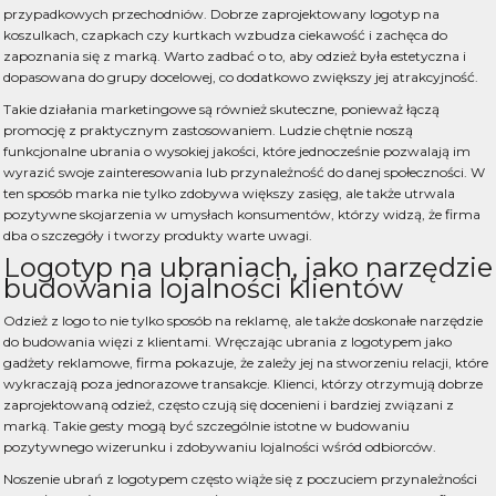
przypadkowych przechodniów. Dobrze zaprojektowany logotyp na
koszulkach, czapkach czy kurtkach wzbudza ciekawość i zachęca do
zapoznania się z marką. Warto zadbać o to, aby odzież była estetyczna i
dopasowana do grupy docelowej, co dodatkowo zwiększy jej atrakcyjność.
Takie działania marketingowe są również skuteczne, ponieważ łączą
promocję z praktycznym zastosowaniem. Ludzie chętnie noszą
funkcjonalne ubrania o wysokiej jakości, które jednocześnie pozwalają im
wyrazić swoje zainteresowania lub przynależność do danej społeczności. W
ten sposób marka nie tylko zdobywa większy zasięg, ale także utrwala
pozytywne skojarzenia w umysłach konsumentów, którzy widzą, że firma
dba o szczegóły i tworzy produkty warte uwagi.
Logotyp na ubraniach, jako narzędzie
budowania lojalności klientów
Odzież z logo
to nie tylko sposób na reklamę, ale także doskonałe narzędzie
do budowania więzi z klientami. Wręczając ubrania z logotypem jako
gadżety reklamowe, firma pokazuje, że zależy jej na stworzeniu relacji, które
wykraczają poza jednorazowe transakcje. Klienci, którzy otrzymują dobrze
zaprojektowaną odzież, często czują się docenieni i bardziej związani z
marką. Takie gesty mogą być szczególnie istotne w budowaniu
pozytywnego wizerunku i zdobywaniu lojalności wśród odbiorców.
Noszenie ubrań z logotypem często wiąże się z poczuciem przynależności